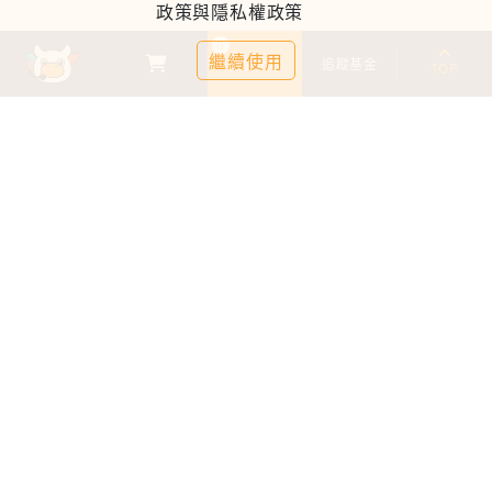
政策與隱私權政策
0
繼續使用
基金比較
追蹤基金
TOP
鉅亨證券投資顧問股份有限公司
113金管投顧新字第003號
台北市信義區松仁路89號18樓B室
服務時間：09:00-17:00
客服信箱：cs@anuefund.com.tw
服務專線：(02)2720-8126
鉅亨投顧獨立經營管理
版權為鉅亨投顧所有