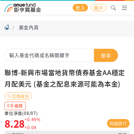
登入
開戶
基金內頁
搜尋
聯博-新興市場當地貨幣債券基金AA穩定
月配美元 (基金之配息來源可能為本金)
切換級別
0手續費
單位淨值(08/07)
+0.49%
8.28
同組排行
+0.04