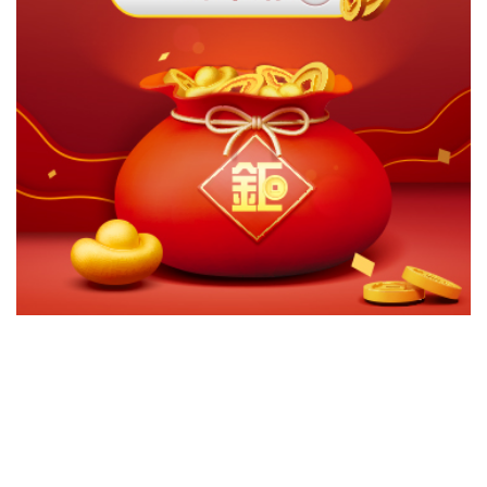
切換級別
ｘ