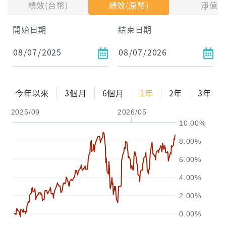
績效(台幣)
績效(原幣)
淨值
試算區間
開始日期
結束日期
1年
2年
3年
試算
今年以來
3個月
6個月
1年
2年
3年
配息金額
-元
2025/09
2026/05
10.00%
配息率
-%
8.00%
參考報酬率
-%
6.00%
4.00%
2.00%
0.00%