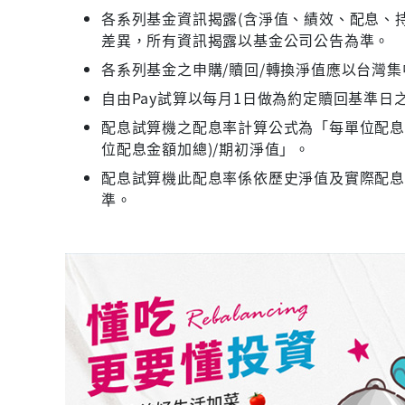
各系列基金資訊揭露(含淨值、績效、配息、持
差異，所有資訊揭露以基金公司公告為準。
各系列基金之申購/贖回/轉換淨值應以台灣
自由Pay試算以每月1日做為約定贖回基準日
配息試算機之配息率計算公式為「每單位配息金
位配息金額加總)/期初淨值」。
配息試算機此配息率係依歷史淨值及實際配
準。