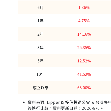
6月
1.86%
1年
4.75%
2年
14.16%
3年
25.35%
5年
12.52%
10年
41.52%
成立以來
63.00%
資料來源: Lipper & 投信投顧公會 &
後進行比較。資料更新日期：2026/8/6。