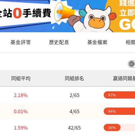
基金評等
歷史配息
基金檔案
相
同組平均
同組排名
贏過同類
2.18%
2/65
97%
0.01%
4/65
94%
1.59%
42/65
36%