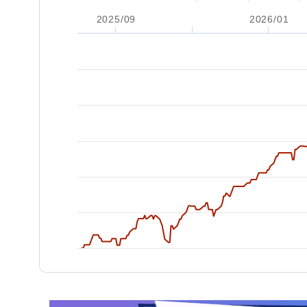
2025/09
2026/01