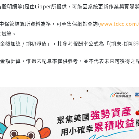
股明細等)是由Lipper所提供，可能因系統更新作業與實際
集中保管結算所資料為準，可至集保網站查詢(
www.tdcc.com.
之試算。
額加總 / 期初淨值」，其參考報酬率公式為「(期末-期初淨
息金額計算，惟過去配息率僅供參考，並不代表未來可獲得之