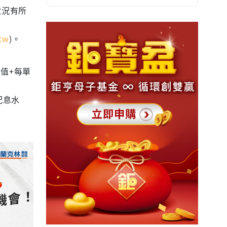
狀況有所
tw
)。
值+每單
配息水