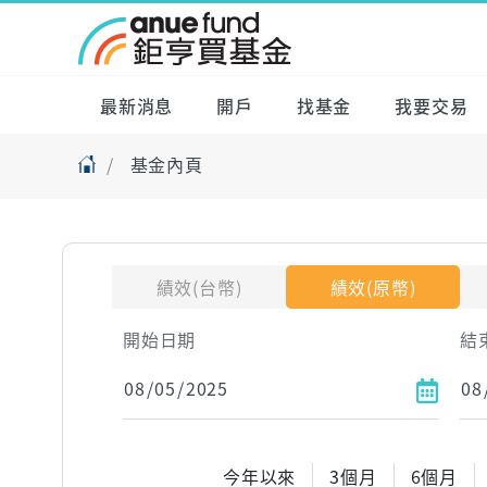
最新消息
開戶
找基金
我要交易
基金內頁
績效(台幣)
績效(原幣)
開始日期
結
今年以來
3個月
6個月