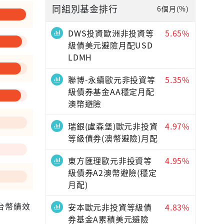
同組別基金排行
6個月(%)
—
DWS投資歐洲非投資等
5.65%
級債美元避險月配USD
LDMH
聯博-永續歐元非投資等
5.35%
級債券基金AA穩定月配
澳幣避險
瑞銀(盧森堡)歐元非投資
4.97%
等級債券(澳幣避險)月配
東方匯理歐元非投資等
4.95%
級債券A2澳幣避險(穩定
月配)
為台幣績效
安本歐元非投資等級債
4.83%
券基金A累積美元避險