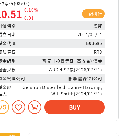
位淨值(08/05)
+0.10%
10.51
同組排行
+0.01
計價幣別
澳幣
成立日期
2014/01/14
基金代碼
B03685
風險等級
RR3
基金組別
歐元非投資等級 (高收益) 債券
基金規模
AUD 4.97億(2026/07/31)
基金管理公司
聯博(盧森堡)公司
基金經
Gershon Distenfeld, Jamie Harding,
理人
Will Smith(2024/01/31)
BUY