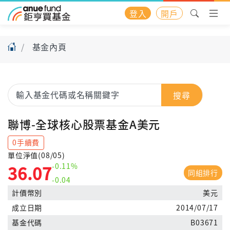
登入
開戶
基金內頁
搜尋
聯博-全球核心股票基金A美元
0手續費
單位淨值(08/05)
-0.11%
36.07
同組排行
-0.04
計價幣別
美元
成立日期
2014/07/17
基金代碼
B03671