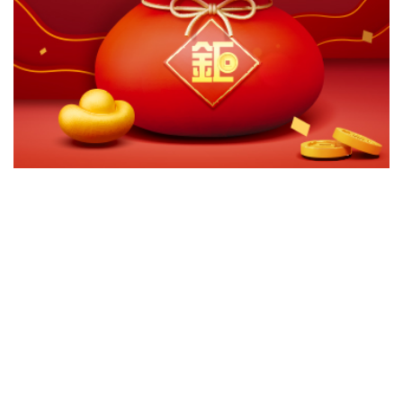
切換級別
ｘ
關閉
確認