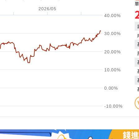
單
2026/05
40.00%
30.00%
20.00%
10.00%
0.00%
-10.00%