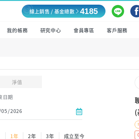
4185
線上銷售 / 基金總數
我的帳務
研究中心
會員專區
客戶服務
淨值
束日期
月
1年
2年
3年
成立至今