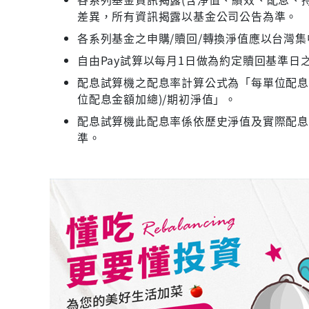
差異，所有資訊揭露以基金公司公告為準。
各系列基金之申購/贖回/轉換淨值應以台灣
自由Pay試算以每月1日做為約定贖回基準日
配息試算機之配息率計算公式為「每單位配息金
位配息金額加總)/期初淨值」。
配息試算機此配息率係依歷史淨值及實際配
準。