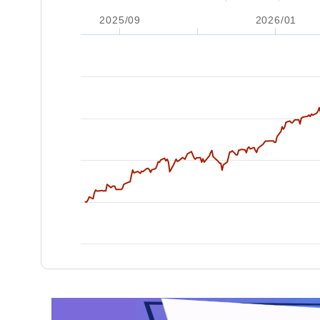
2025/09
2026/01