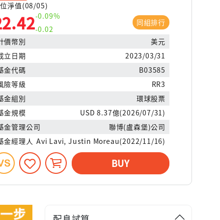
位淨值(08/05)
-0.09%
22.42
同組排行
-0.02
計價幣別
美元
成立日期
2023/03/31
基金代碼
B03585
風險等級
RR3
基金組別
環球股票
基金規模
USD 8.37億(2026/07/31)
基金管理公司
聯博(盧森堡)公司
基金經理人
Avi Lavi, Justin Moreau(2022/11/16)
BUY
配息試算