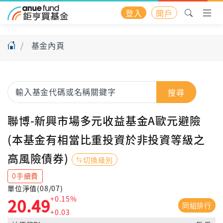
登入
開戶
基金內頁
搜尋
聯博-新興市場多元收益基金A歐元避險
(本基金有相當比重投資於非投資等級之
高風險債券)
切換級別
0手續費
單位淨值(08/07)
+0.15%
20.49
同組排行
+0.03