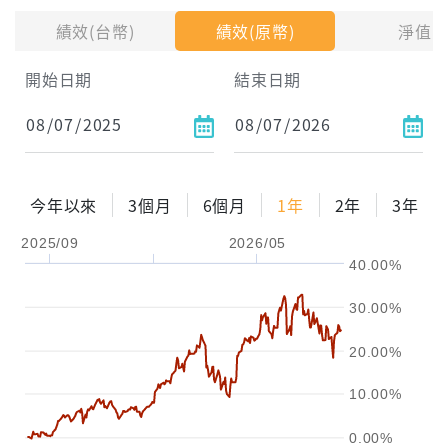
績效(台幣)
績效(原幣)
淨值
開始日期
結束日期
每月Pay出方式
依金額
依比例
今年以來
3個月
6個月
1年
2年
3年
2025/09
2026/05
0%
年化自由Pay率
15%
40.00%
試算區間
30.00%
1年
2年
3年
20.00%
試算
10.00%
0.00%