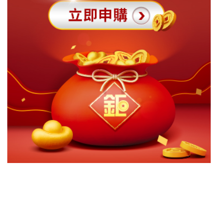
切換級別
ｘ