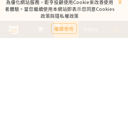
ｘ
為優化網站服務，鉅亨投顧使用Cookie來改善使用
者體驗。當您繼續使用本網站即表示您同意Cookies
政策與隱私權政策
0
繼續使用
基金比較
追蹤基金
TOP
鉅亨證券投資顧問股份有限公司
113金管投顧新字第003號
台北市信義區松仁路89號18樓B室
服務時間：09:00-17:00
客服信箱：cs@anuefund.com.tw
服務專線：(02)2720-8126
鉅亨投顧獨立經營管理