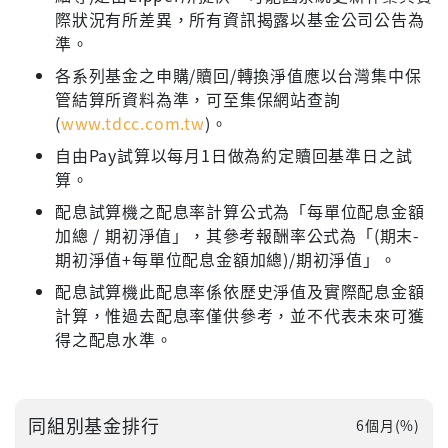
際狀況有所差異，所有資訊揭露以基金公司公告為
準。
各系列基金之申購/贖回/轉換淨值應以台灣集中保
管結算所資料為準，可至集保網站查詢
(
www.tdcc.com.tw
)。
自由Pay試算以每月1日做為約定贖回基準日之試
算。
配息試算機之配息率計算公式為「每單位配息金額
加總 / 期初淨值」，其參考報酬率公式為「(期末-
期初淨值+每單位配息金額加總)/期初淨值」。
配息試算機此配息率係依歷史淨值及實際配息金額
計算，惟過去配息率僅供參考，並不代表未來可獲
得之配息水準。
同組別基金排行
6個月(%)