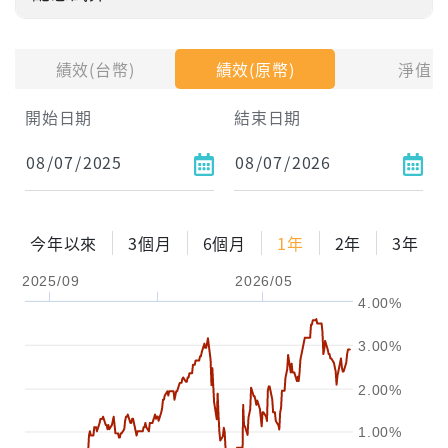
投入金額
績效(台幣)
績效(原幣)
淨值
試算區間
開始日期
結束日期
1年
2年
3年
試算
今年以來
3個月
6個月
1年
2年
3年
配息金額
-元
2025/09
2026/05
4.00%
配息率
-%
3.00%
參考報酬率
-%
2.00%
1.00%