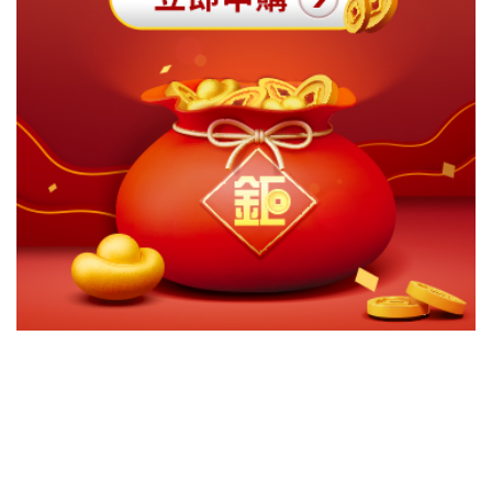
切換級別
ｘ