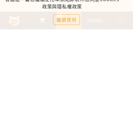
政策與隱私權政策
0
繼續使用
基金比較
追蹤基金
TOP
鉅亨證券投資顧問股份有限公司
113金管投顧新字第003號
台北市信義區松仁路89號18樓B室
服務時間：09:00-17:00
客服信箱：cs@anuefund.com.tw
服務專線：(02)2720-8126
鉅亨投顧獨立經營管理
版權為鉅亨投顧所有