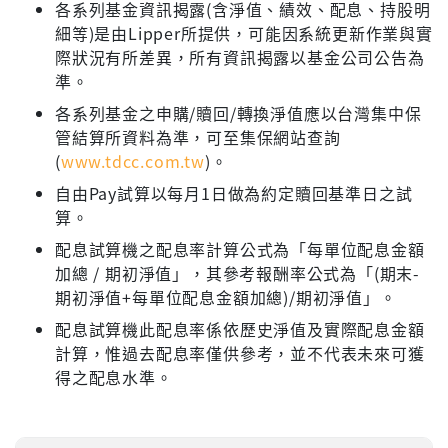
各系列基金資訊揭露(含淨值、績效、配息、持股明
細等)是由Lipper所提供，可能因系統更新作業與實
際狀況有所差異，所有資訊揭露以基金公司公告為
準。
各系列基金之申購/贖回/轉換淨值應以台灣集中保
管結算所資料為準，可至集保網站查詢
(
www.tdcc.com.tw
)。
自由Pay試算以每月1日做為約定贖回基準日之試
算。
配息試算機之配息率計算公式為「每單位配息金額
加總 / 期初淨值」，其參考報酬率公式為「(期末-
期初淨值+每單位配息金額加總)/期初淨值」。
配息試算機此配息率係依歷史淨值及實際配息金額
計算，惟過去配息率僅供參考，並不代表未來可獲
得之配息水準。