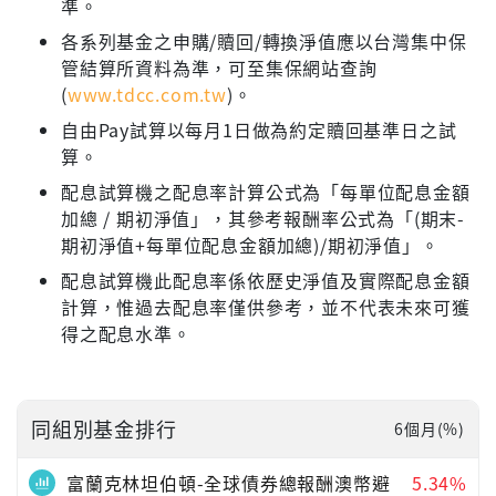
準。
各系列基金之申購/贖回/轉換淨值應以台灣集中保
管結算所資料為準，可至集保網站查詢
(
www.tdcc.com.tw
)。
自由Pay試算以每月1日做為約定贖回基準日之試
算。
配息試算機之配息率計算公式為「每單位配息金額
加總 / 期初淨值」，其參考報酬率公式為「(期末-
期初淨值+每單位配息金額加總)/期初淨值」。
配息試算機此配息率係依歷史淨值及實際配息金額
計算，惟過去配息率僅供參考，並不代表未來可獲
得之配息水準。
同組別基金排行
6個月(%)
富蘭克林坦伯頓-全球債券總報酬澳幣避
5.34%