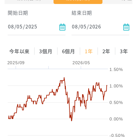
試算區間
開始日期
結束日期
1年
2年
3年
試算
今年以來
3個月
6個月
1年
2年
3年
配息金額
-元
2025/09
2026/05
1.50%
配息率
-%
參考報酬率
-%
1.00%
0.50%
0.00%
-0.50%