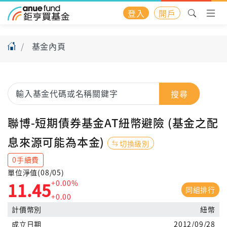
登入
開戶
基金內頁
搜尋
聯博-短期債券基金AT紐幣避險 (基金之配
息來源可能為本金)
切換級別
0手續費
單位淨值(08/05)
+0.00%
11.45
同組排行
+0.00
計價幣別
紐幣
成立日期
2012/09/28