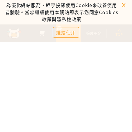
ｘ
為優化網站服務，鉅亨投顧使用Cookie來改善使用
者體驗。當您繼續使用本網站即表示您同意Cookies
政策與隱私權政策
0
繼續使用
基金比較
追蹤基金
TOP
鉅亨證券投資顧問股份有限公司
113金管投顧新字第003號
台北市信義區松仁路89號18樓B室
服務時間：09:00-17:00
客服信箱：cs@anuefund.com.tw
服務專線：(02)2720-8126
鉅亨投顧獨立經營管理