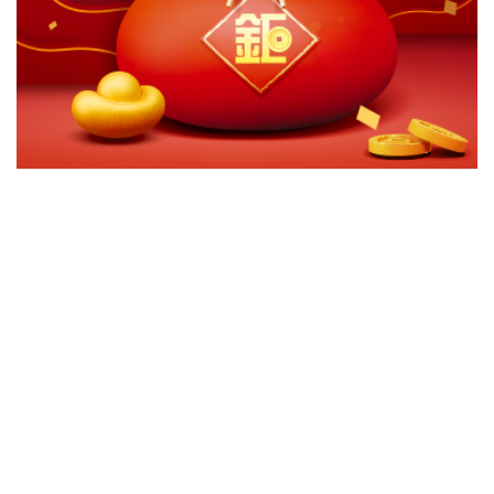
切換級別
ｘ
關閉
確認