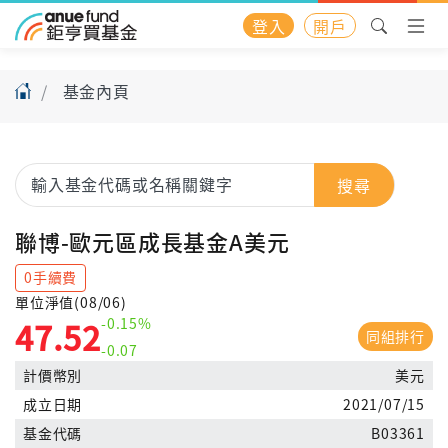
登入
開戶
基金內頁
搜尋
聯博-歐元區成長基金A美元
0手續費
單位淨值(08/06)
-0.15%
47.52
同組排行
-0.07
計價幣別
美元
成立日期
2021/07/15
基金代碼
B03361