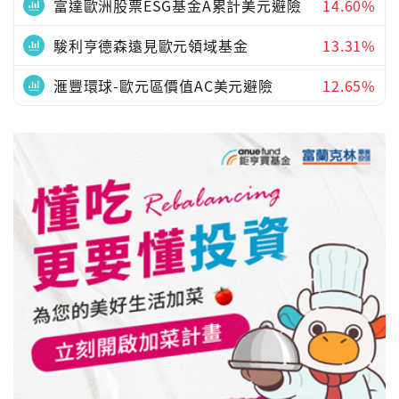
富達歐洲股票ESG基金A累計美元避險
14.60%
駿利亨德森遠見歐元領域基金
13.31%
滙豐環球-歐元區價值AC美元避險
12.65%