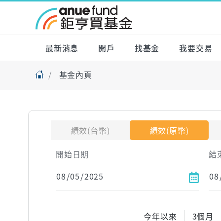
最新消息
開戶
找基金
我要交易
基金內頁
績效(台幣)
績效(原幣)
開始日期
結
今年以來
3個月