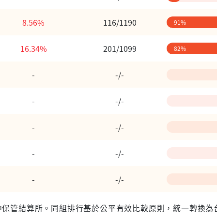
8.56%
116/1190
91%
16.34%
201/1099
82%
-
-/-
-
-/-
-
-/-
-
-/-
-
-/-
 台灣集中保管結算所。同組排行基於公平有效比較原則，統一轉換