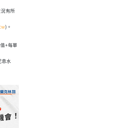
狀況有所
tw
)。
值+每單
配息水