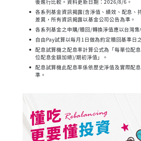
後進行比較。資料更新日期：2026/8/6。
各系列基金資訊揭露(含淨值、績效、配息、持
差異，所有資訊揭露以基金公司公告為準。
各系列基金之申購/贖回/轉換淨值應以台灣
自由Pay試算以每月1日做為約定贖回基準日
配息試算機之配息率計算公式為「每單位配息金
位配息金額加總)/期初淨值」。
配息試算機此配息率係依歷史淨值及實際配
準。