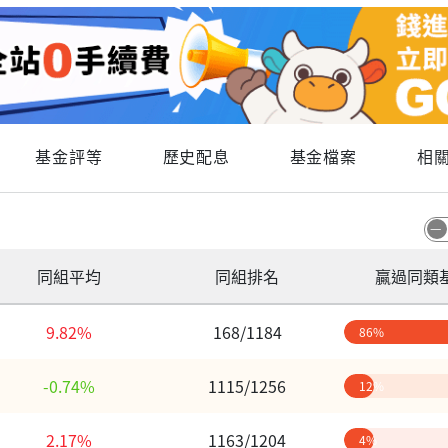
基金評等
歷史配息
基金檔案
相
同組平均
同組排名
贏過同類
9.82%
168/1184
86%
-0.74%
1115/1256
12%
2.17%
1163/1204
4%