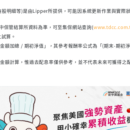
股明細等)是由Lipper所提供，可能因系統更新作業與實際
集中保管結算所資料為準，可至集保網站查詢(
www.tdcc.com.
之試算。
額加總 / 期初淨值」，其參考報酬率公式為「(期末-期初淨
息金額計算，惟過去配息率僅供參考，並不代表未來可獲得之