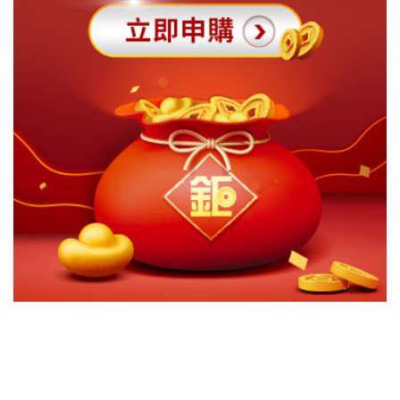
切換級別
ｘ