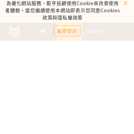
ｘ
為優化網站服務，鉅亨投顧使用Cookie來改善使用
者體驗。當您繼續使用本網站即表示您同意Cookies
政策與隱私權政策
0
繼續使用
基金比較
追蹤基金
TOP
鉅亨證券投資顧問股份有限公司
113金管投顧新字第003號
台北市信義區松仁路89號18樓B室
服務時間：09:00-17:00
客服信箱：cs@anuefund.com.tw
服務專線：(02)2720-8126
鉅亨投顧獨立經營管理