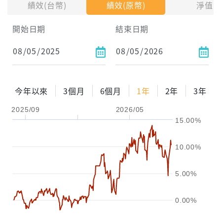
績效(台幣)
績效(原幣)
淨值
試算區間
開始日期
結束日期
1年
2年
3年
試算
今年以來
3個月
6個月
1年
2年
3年
配息金額
-元
2025/09
2026/05
15.00%
配息率
-%
參考報酬率
-%
10.00%
5.00%
0.00%