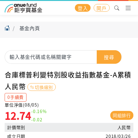
登入
開戶
基金內頁
搜尋
合庫標普利變特別股收益指數基金-A累積
人民幣
切換級別
0手續費
單位淨值(08/05)
-0.16%
12.74
同組排行
-0.02
計價幣別
人民幣
成立日期
2018/03/26