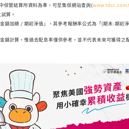
集中保管結算所資料為準，可至集保網站查詢(
www.tdcc.com.
之試算。
額加總 / 期初淨值」，其參考報酬率公式為「(期末-期初淨
息金額計算，惟過去配息率僅供參考，並不代表未來可獲得之