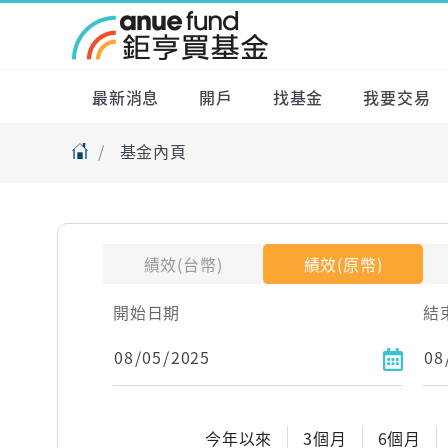
最新消息
開戶
找基金
我要交易
基金內頁
績效(台幣)
績效(原幣)
開始日期
結
今年以來
3個月
6個月