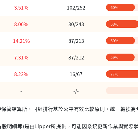
3.51%
102/252
60%
8.00%
80/243
68%
14.21%
87/213
60%
7.31%
87/212
59%
8.22%
16/67
77%
-
-/-
 台灣集中保管結算所。同組排行基於公平有效比較原則，統一轉換
股明細等)是由Lipper所提供，可能因系統更新作業與實際