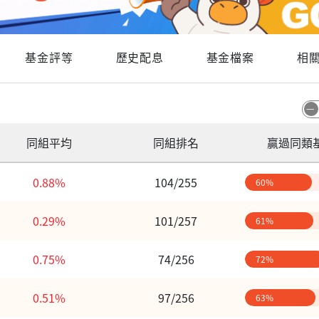
基金評等
歷史配息
基金檔案
相
同組平均
同組排名
贏過同類
0.88%
104/255
60%
0.29%
101/257
61%
0.75%
74/256
72%
0.51%
97/256
63%