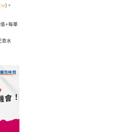
tw
)。
值+每單
配息水