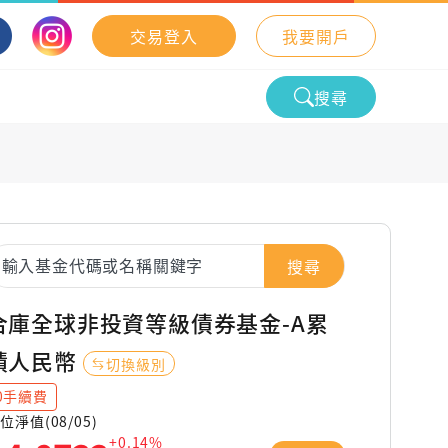
交易登入
我要開戶
搜尋
搜尋
合庫全球非投資等級債券基金-A累
積人民幣
切換級別
0手續費
位淨值(08/05)
+0.14%