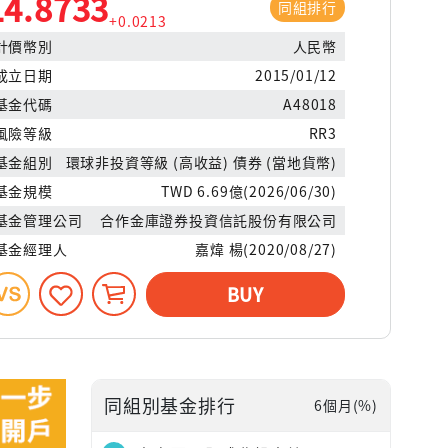
14.8733
同組排行
+0.0213
計價幣別
人民幣
成立日期
2015/01/12
基金代碼
A48018
風險等級
RR3
基金組別
環球非投資等級 (高收益) 債券 (當地貨幣)
基金規模
TWD 6.69億(2026/06/30)
基金管理公司
合作金庫證券投資信託股份有限公司
基金經理人
嘉煒 楊(2020/08/27)
BUY
同組別基金排行
6個月(%)