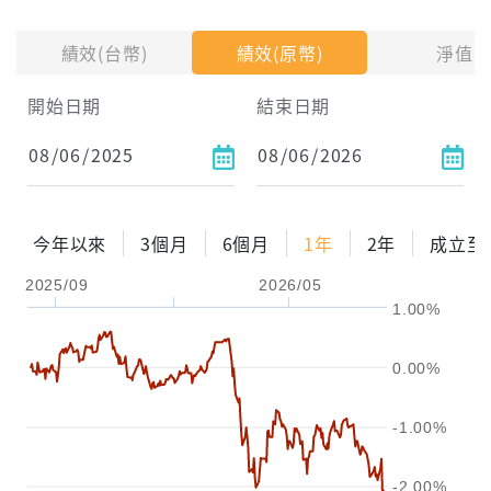
投入金額
績效(台幣)
績效(原幣)
淨值
試算區間
開始日期
結束日期
1年
2年
3年
試算
今年以來
3個月
6個月
1年
2年
成立至
配息金額
-元
2025/09
2026/05
1.00%
配息率
-%
參考報酬率
-%
0.00%
-1.00%
-2.00%