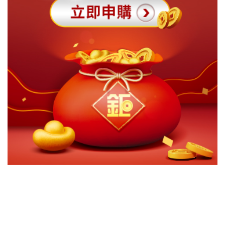
切換級別
ｘ