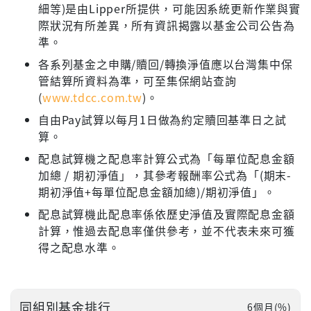
細等)是由Lipper所提供，可能因系統更新作業與實
際狀況有所差異，所有資訊揭露以基金公司公告為
準。
各系列基金之申購/贖回/轉換淨值應以台灣集中保
管結算所資料為準，可至集保網站查詢
(
www.tdcc.com.tw
)。
自由Pay試算以每月1日做為約定贖回基準日之試
算。
配息試算機之配息率計算公式為「每單位配息金額
加總 / 期初淨值」，其參考報酬率公式為「(期末-
期初淨值+每單位配息金額加總)/期初淨值」。
配息試算機此配息率係依歷史淨值及實際配息金額
計算，惟過去配息率僅供參考，並不代表未來可獲
得之配息水準。
同組別基金排行
6個月(%)