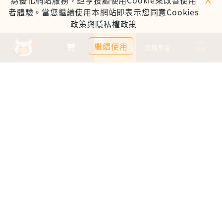
為優化網站服務，鉅亨投顧使用Cookie來改善使用
者體驗。當您繼續使用本網站即表示您同意Cookies
政策與隱私權政策
0
繼續使用
基金比較
追蹤基金
TOP
鉅亨證券投資顧問股份有限公司
113金管投顧新字第003號
台北市信義區松仁路89號18樓B室
服務時間：09:00-17:00
客服信箱：cs@anuefund.com.tw
服務專線：(02)2720-8126
鉅亨投顧獨立經營管理