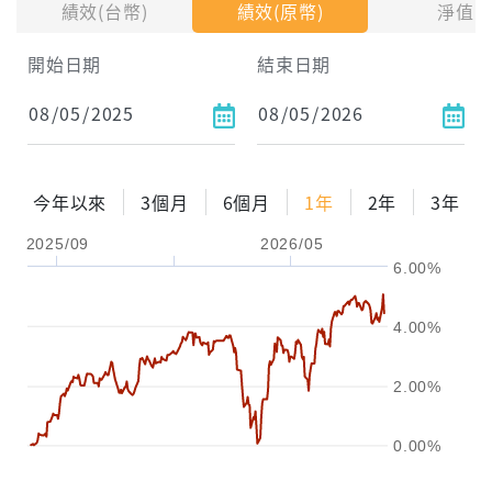
績效(台幣)
績效(原幣)
淨值
試算區間
開始日期
結束日期
1年
2年
3年
試算
今年以來
3個月
6個月
1年
2年
3年
配息金額
-元
2025/09
2026/05
6.00%
配息率
-%
參考報酬率
-%
4.00%
2.00%
0.00%