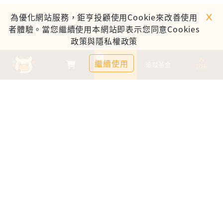
ｘ
為優化網站服務，鉅亨投顧使用Cookie來改善使用
者體驗。當您繼續使用本網站即表示您同意Cookies
政策與隱私權政策
0
繼續使用
基金比較
追蹤基金
TOP
鉅亨證券投資顧問股份有限公司
113金管投顧新字第003號
台北市信義區松仁路89號18樓B室
服務時間：09:00-17:00
客服信箱：cs@anuefund.com.tw
服務專線：(02)2720-8126