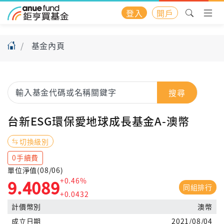
登入
開戶
基金內頁
搜尋
台新ESG環保愛地球成長基金A-澳幣
切換級別
0手續費
單位淨值(08/06)
+0.46%
9.4089
同組排行
+0.0432
計價幣別
澳幣
成立日期
2021/08/04