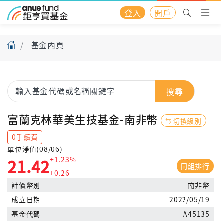
登入
開戶
基金內頁
搜尋
富蘭克林華美生技基金-南非幣
切換級別
0手續費
單位淨值(08/06)
+1.23%
21.42
同組排行
+0.26
計價幣別
南非幣
成立日期
2022/05/19
基金代碼
A45135