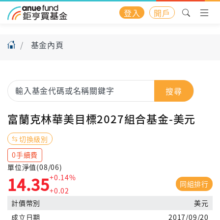
登入
開戶
基金內頁
搜尋
富蘭克林華美目標2027組合基金-美元
切換級別
0手續費
單位淨值(08/06)
+0.14%
14.35
同組排行
+0.02
計價幣別
美元
成立日期
2017/09/20