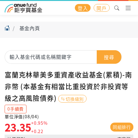
登入
開戶
基金內頁
搜尋
富蘭克林華美多重資產收益基金(累積)-南
非幣 (本基金有相當比重投資於非投資等
級之高風險債券)
切換級別
0手續費
單位淨值(08/04)
+0.95%
23.35
同組排行
+0.22