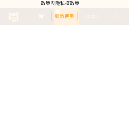
政策與隱私權政策
0
繼續使用
基金比較
追蹤基金
TOP
鉅亨證券投資顧問股份有限公司
113金管投顧新字第003號
台北市信義區松仁路89號18樓B室
服務時間：09:00-17:00
客服信箱：cs@anuefund.com.tw
服務專線：(02)2720-8126
鉅亨投顧獨立經營管理
版權為鉅亨投顧所有