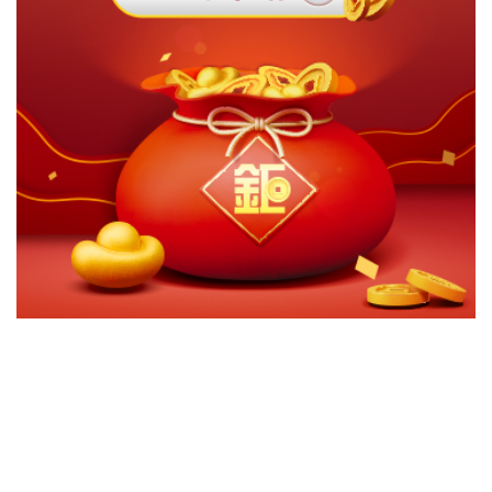
切換級別
ｘ