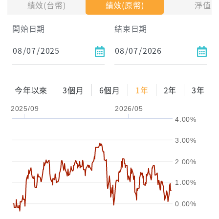
績效(台幣)
績效(原幣)
淨值
試算區間
開始日期
結束日期
1年
2年
3年
試算
今年以來
3個月
6個月
1年
2年
3年
配息金額
-元
2025/09
2026/05
4.00%
配息率
-%
3.00%
參考報酬率
-%
2.00%
1.00%
0.00%