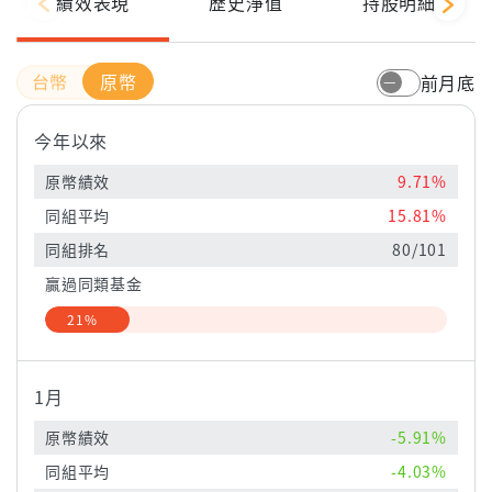
績效表現
歷史淨值
持股明細
原幣
前月底
今年以來
原幣績效
9.71%
同組平均
15.81%
同組排名
80/101
贏過同類基金
21%
1月
原幣績效
-5.91%
同組平均
-4.03%