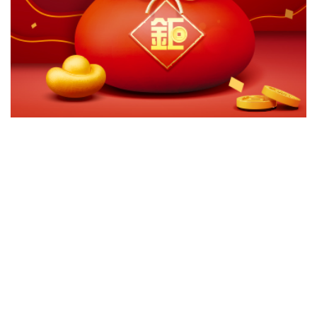
切換級別
ｘ
關閉
確認