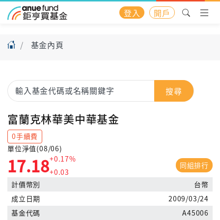
登入
開戶
基金內頁
搜尋
富蘭克林華美中華基金
0手續費
單位淨值(08/06)
+0.17%
17.18
同組排行
+0.03
計價幣別
台幣
成立日期
2009/03/24
基金代碼
A45006