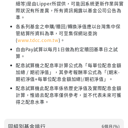
細等)是由Lipper所提供，可能因系統更新作業與實
際狀況有所差異，所有資訊揭露以基金公司公告為
準。
各系列基金之申購/贖回/轉換淨值應以台灣集中保
管結算所資料為準，可至集保網站查詢
(
www.tdcc.com.tw
)。
自由Pay試算以每月1日做為約定贖回基準日之試
算。
配息試算機之配息率計算公式為「每單位配息金額
加總 / 期初淨值」，其參考報酬率公式為「(期末-
期初淨值+每單位配息金額加總)/期初淨值」。
配息試算機此配息率係依歷史淨值及實際配息金額
計算，惟過去配息率僅供參考，並不代表未來可獲
得之配息水準。
同組別基金排行
6個月(%)