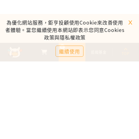
ｘ
為優化網站服務，鉅亨投顧使用Cookie來改善使用
者體驗。當您繼續使用本網站即表示您同意Cookies
政策與隱私權政策
0
繼續使用
基金比較
追蹤基金
TOP
鉅亨證券投資顧問股份有限公司
113金管投顧新字第003號
台北市信義區松仁路89號18樓B室
服務時間：09:00-17:00
客服信箱：cs@anuefund.com.tw