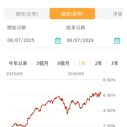
投入金額
績效(台幣)
績效(原幣)
淨值
試算區間
開始日期
結束日期
1年
2年
3年
試算
今年以來
3個月
6個月
1年
2年
3年
配息金額
-元
2025/09
2026/05
8.00%
配息率
-%
參考報酬率
-%
6.00%
4.00%
2.00%