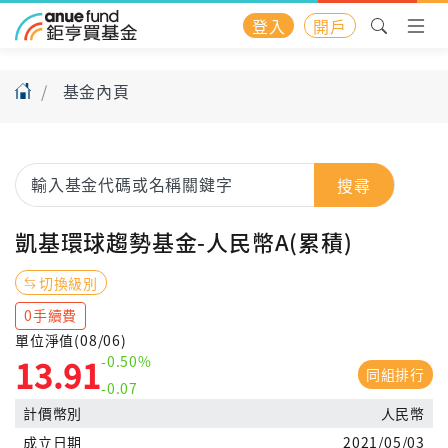
登入
開戶
基金內頁
搜尋
凱基環球趨勢基金-人民幣A(累積)
切換級別
0手續費
單位淨值(08/06)
-0.50%
13.91
同組排行
-0.07
計價幣別
人民幣
成立日期
2021/05/03