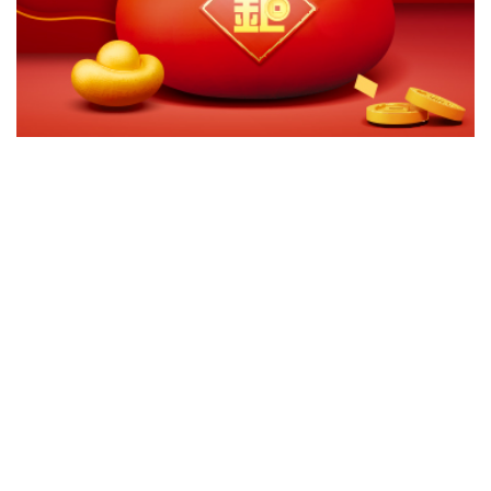
切換級別
ｘ
凱基環球趨勢基金-台幣A(累積)
凱基環球趨勢基金-美元A(累積)
關閉
確認