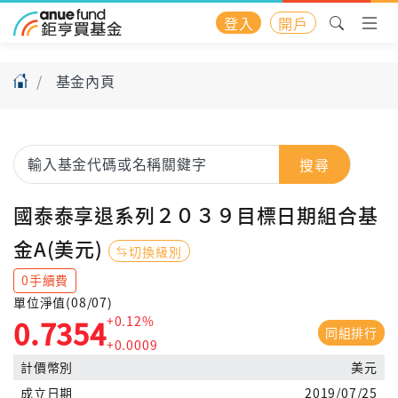
登入
開戶
基金內頁
搜尋
國泰泰享退系列２０３９目標日期組合基
金A(美元)
切換級別
0手續費
單位淨值(08/07)
+0.12%
0.7354
同組排行
+0.0009
計價幣別
美元
成立日期
2019/07/25