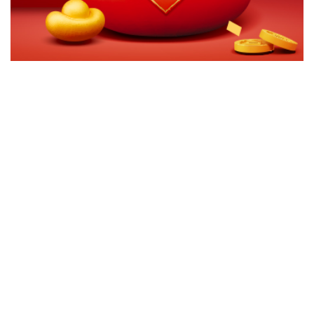
切換級別
ｘ
關閉
確認