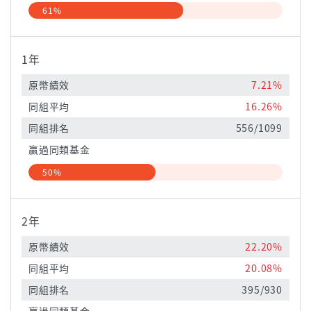
61%
1年
原幣績效
7.21%
同組平均
16.26%
同組排名
556/1099
贏過同類基金
50%
2年
原幣績效
22.20%
同組平均
20.08%
同組排名
395/930