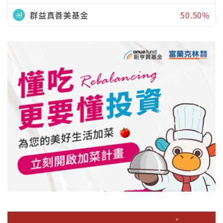
群益真善美基金
50.50%