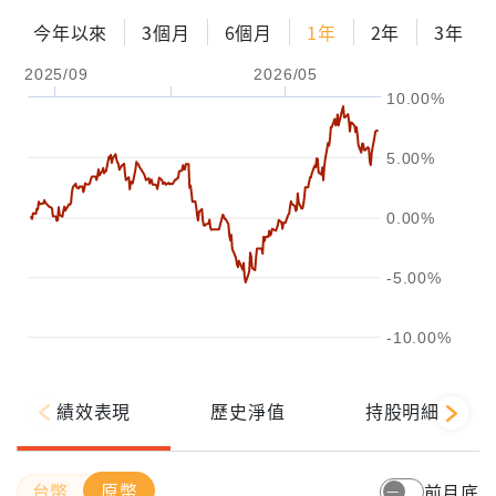
今年以來
3個月
6個月
1年
2年
3年
2025/09
2026/05
10.00%
5.00%
0.00%
-5.00%
-10.00%
績效表現
歷史淨值
持股明細
原幣
前月底