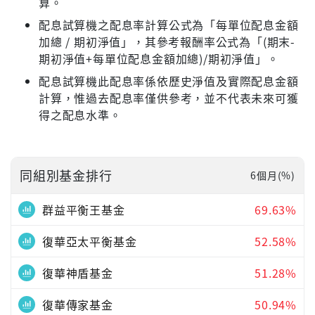
算。
配息試算機之配息率計算公式為「每單位配息金額
加總 / 期初淨值」，其參考報酬率公式為「(期末-
期初淨值+每單位配息金額加總)/期初淨值」。
配息試算機此配息率係依歷史淨值及實際配息金額
計算，惟過去配息率僅供參考，並不代表未來可獲
得之配息水準。
同組別基金排行
6個月(%)
群益平衡王基金
69.63%
復華亞太平衡基金
52.58%
復華神盾基金
51.28%
復華傳家基金
50.94%