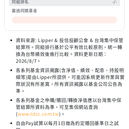
同組排名
-/-
贏過同類基金
資料來源: Lipper & 投信投顧公會 & 台灣集中保管
結算所。同組排行基於公平有效比較原則，統一轉
換為台幣績效後進行比較。資料更新日期：
2026/8/7。
各系列基金資訊揭露(含淨值、績效、配息、持股明
細等)是由Lipper所提供，可能因系統更新作業與實
際狀況有所差異，所有資訊揭露以基金公司公告為
準。
各系列基金之申購/贖回/轉換淨值應以台灣集中保
管結算所資料為準，可至集保網站查詢
(
www.tdcc.com.tw
)。
自由Pay試算以每月1日做為約定贖回基準日之試