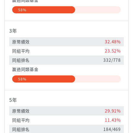
贏過同類基金
58%
3年
原幣績效
32.48%
同組平均
23.52%
同組排名
332/778
贏過同類基金
58%
5年
原幣績效
29.91%
同組平均
11.43%
同組排名
184/469