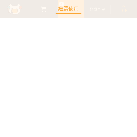
0
繼續使用
基金比較
追蹤基金
TOP
鉅亨證券投資顧問股份有限公司
113金管投顧新字第003號
台北市信義區松仁路89號18樓B室
服務時間：09:00-17:00
客服信箱：cs@anuefund.com.tw
服務專線：(02)2720-8126
鉅亨投顧獨立經營管理
版權為鉅亨投顧所有