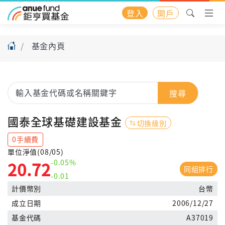
登入
開戶
基金內頁
搜尋
國泰全球基礎建設基金
切換級別
0手續費
單位淨值(08/05)
-0.05%
20.72
同組排行
-0.01
計價幣別
台幣
成立日期
2006/12/27
基金代碼
A37019