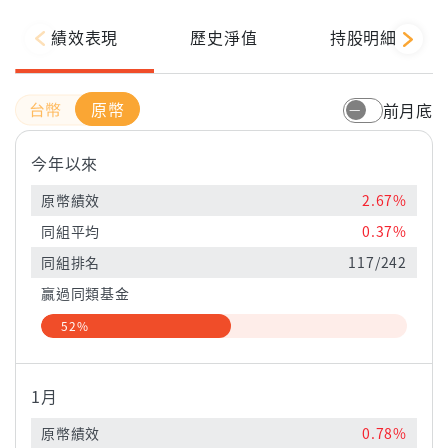
績效表現
歷史淨值
持股明細
原幣
前月底
今年以來
原幣績效
2.67%
同組平均
0.37%
同組排名
117/242
贏過同類基金
52%
1月
原幣績效
0.78%