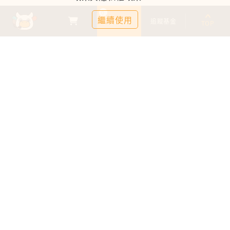
0
繼續使用
基金比較
追蹤基金
TOP
鉅亨證券投資顧問股份有限公司
113金管投顧新字第003號
台北市信義區松仁路89號18樓B室
服務時間：09:00-17:00
客服信箱：cs@anuefund.com.tw
服務專線：(02)2720-8126
鉅亨投顧獨立經營管理
版權為鉅亨投顧所有