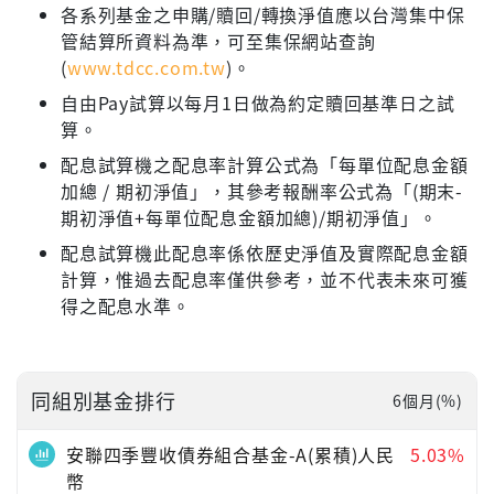
各系列基金之申購/贖回/轉換淨值應以台灣集中保
管結算所資料為準，可至集保網站查詢
(
www.tdcc.com.tw
)。
自由Pay試算以每月1日做為約定贖回基準日之試
算。
配息試算機之配息率計算公式為「每單位配息金額
加總 / 期初淨值」，其參考報酬率公式為「(期末-
期初淨值+每單位配息金額加總)/期初淨值」。
配息試算機此配息率係依歷史淨值及實際配息金額
計算，惟過去配息率僅供參考，並不代表未來可獲
得之配息水準。
同組別基金排行
6個月(%)
安聯四季豐收債券組合基金-A(累積)人民
5.03%
幣