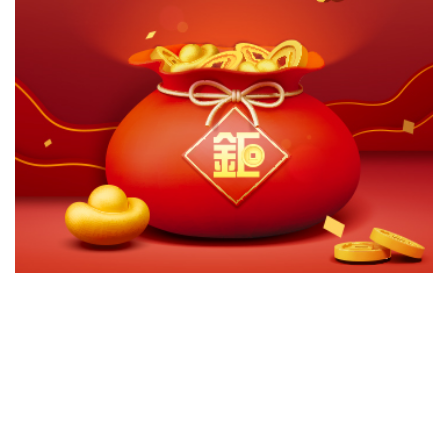
切換級別
ｘ
安聯四季回報債券組合基金-A(累積)台幣