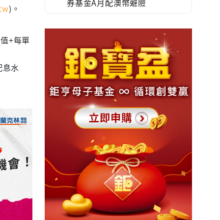
券基金A月配澳幣避險
tw
)。
值+每單
配息水