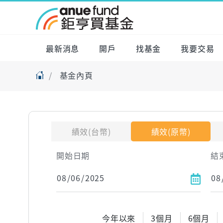
最新消息
開戶
找基金
我要交易
基金內頁
績效(台幣)
績效(原幣)
開始日期
結
今年以來
3個月
6個月