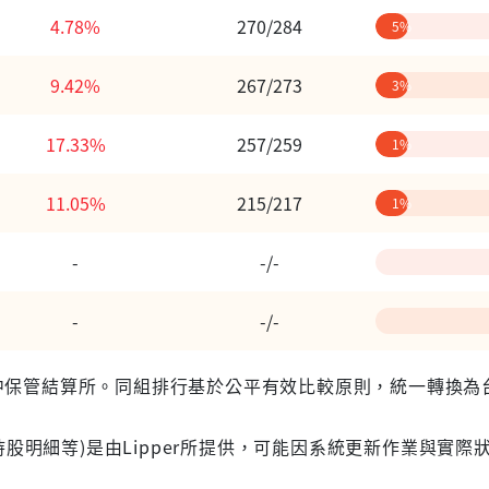
4.78%
270/284
5%
9.42%
267/273
3%
17.33%
257/259
1%
11.05%
215/217
1%
-
-/-
-
-/-
 台灣集中保管結算所。同組排行基於公平有效比較原則，統一轉換
股明細等)是由Lipper所提供，可能因系統更新作業與實際