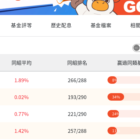
基金評等
歷史配息
基金檔案
相
同組平均
同組排名
贏過同類
1.89%
266/288
8%
0.02%
193/290
34%
0.77%
221/290
24%
1.42%
257/288
11%