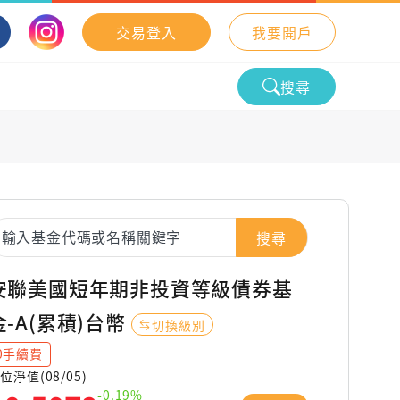
交易登入
我要開戶
搜尋
搜尋
安聯美國短年期非投資等級債券基
金-A(累積)台幣
切換級別
0手續費
位淨值(08/05)
-0.19%