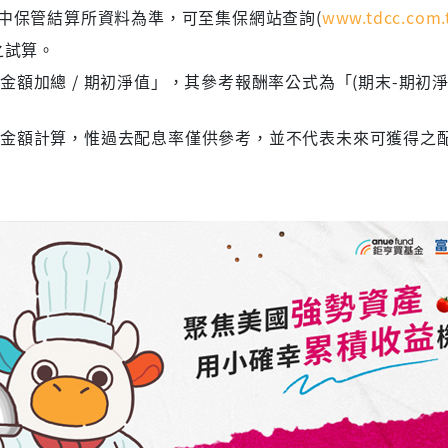
集中保管結算所資料為準，可至集保網站查詢(
www.tdcc.com.
之試算。
額加總 / 期初淨值」，其參考報酬率公式為「(期末-期初淨
息金額計算，惟過去配息率僅供參考，並不代表未來可獲得之