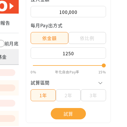
關報告
每月Pay出方式
依金額
依比例
前月底
基金
0%
年化自由Pay率
15%
試算區間
1年
2年
3年
試算
—