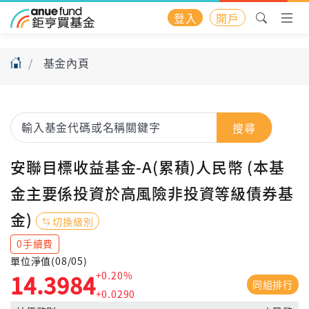
登入
開戶
基金內頁
搜尋
安聯目標收益基金-A(累積)人民幣 (本基
金主要係投資於高風險非投資等級債券基
金)
切換級別
0手續費
單位淨值(08/05)
+0.20%
14.3984
同組排行
+0.0290