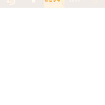
繼續使用
基金比較
追蹤基金
TOP
鉅亨證券投資顧問股份有限公司
113金管投顧新字第003號
台北市信義區松仁路89號18樓B室
服務時間：09:00-17:00
客服信箱：cs@anuefund.com.tw
服務專線：(02)2720-8126
鉅亨投顧獨立經營管理
版權為鉅亨投顧所有
依金融消費者保護法最新相關規定，為提供投資人