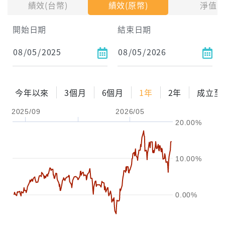
績效(台幣)
績效(原幣)
淨值
試算區間
開始日期
結束日期
1年
2年
3年
試算
今年以來
3個月
6個月
1年
2年
成立至
配息金額
-元
2025/09
2026/05
20.00%
配息率
-%
參考報酬率
-%
10.00%
0.00%