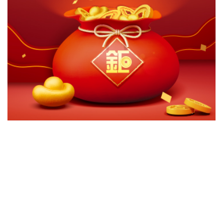
切換級別
ｘ
東方匯理創新趨勢多重資產基金-A2累積台幣