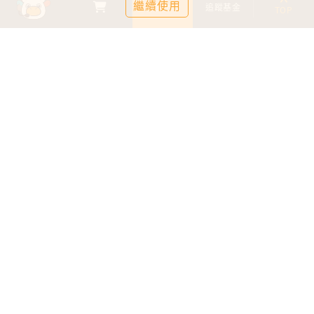
繼續使用
基金比較
追蹤基金
TOP
鉅亨證券投資顧問股份有限公司
113金管投顧新字第003號
台北市信義區松仁路89號18樓B室
服務時間：09:00-17:00
客服信箱：cs@anuefund.com.tw
服務專線：(02)2720-8126
鉅亨投顧獨立經營管理
版權為鉅亨投顧所有
依金融消費者保護法最新相關規定，為提供投資人