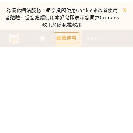
ｘ
為優化網站服務，鉅亨投顧使用Cookie來改善使用
者體驗。當您繼續使用本網站即表示您同意Cookies
政策與隱私權政策
0
繼續使用
基金比較
追蹤基金
TOP
鉅亨證券投資顧問股份有限公司
113金管投顧新字第003號
台北市信義區松仁路89號18樓B室
服務時間：09:00-17:00
客服信箱：cs@anuefund.com.tw
服務專線：(02)2720-8126