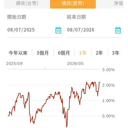
績效(台幣)
績效(原幣)
淨值
試算區間
開始日期
結束日期
1年
2年
3年
試算
今年以來
3個月
6個月
1年
2年
3年
配息金額
-元
2025/09
2026/05
3.00%
配息率
-%
參考報酬率
-%
2.00%
1.00%
0.00%