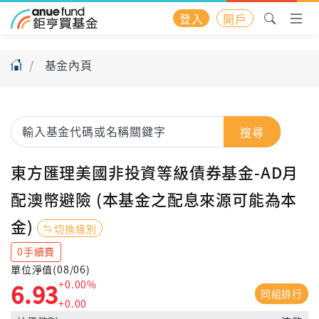
登入
開戶
基金內頁
搜尋
東方匯理美國非投資等級債券基金-AD月
配澳幣避險 (本基金之配息來源可能為本
金)
切換級別
0手續費
單位淨值(08/06)
+0.00%
6.93
同組排行
+0.00