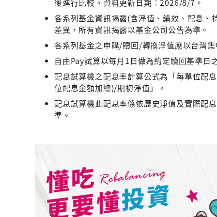
後進行比較。資料更新日期：2026/8/7。
各系列基金資訊揭露(含淨值、績效、配息、持
差異，所有資訊揭露以基金公司公告為準。
各系列基金之申購/贖回/轉換淨值應以台灣
自由Pay試算以每月1日做為約定贖回基準日
配息試算機之配息率計算公式為「每單位配息金
位配息金額加總)/期初淨值」。
配息試算機此配息率係依歷史淨值及實際配
準。