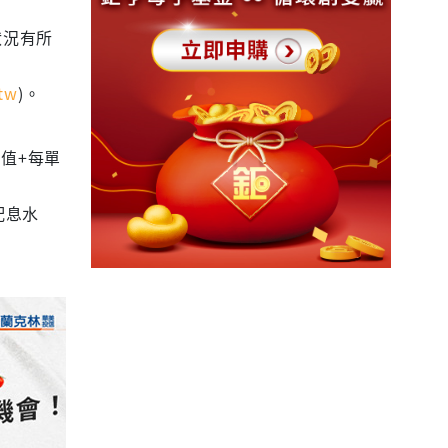
狀況有所
tw
)。
值+每單
配息水