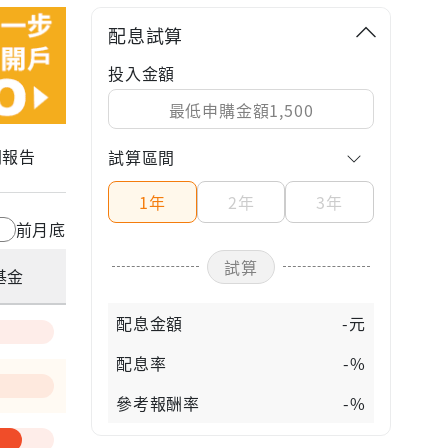
配息試算
投入金額
關報告
試算區間
1年
2年
3年
前月底
試算
基金
配息金額
-元
配息率
-%
參考報酬率
-%