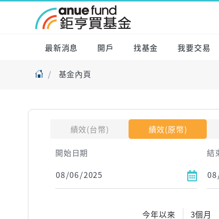
最新消息
開戶
找基金
我要交易
基金內頁
績效(台幣)
績效(原幣)
開始日期
結
今年以來
3個月