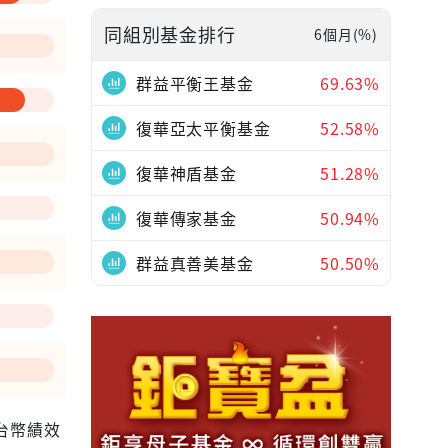
同組別基金排行
6個月(%)
—
群益平衡王基金
69.63%
復華亞太平衡基金
52.58%
復華神盾基金
51.28%
復華傳家基金
50.94%
群益真善美基金
50.50%
為台幣績效