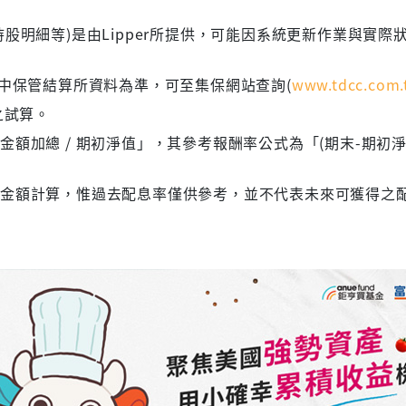
股明細等)是由Lipper所提供，可能因系統更新作業與實際
集中保管結算所資料為準，可至集保網站查詢(
www.tdcc.com.
之試算。
額加總 / 期初淨值」，其參考報酬率公式為「(期末-期初淨
息金額計算，惟過去配息率僅供參考，並不代表未來可獲得之