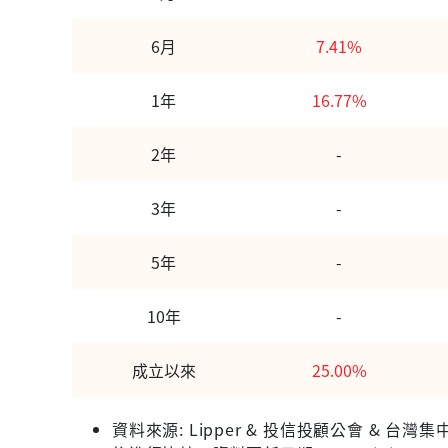
6月
7.41%
1年
16.77%
2年
-
3年
-
5年
-
10年
-
成立以來
25.00%
資料來源: Lipper & 投信投顧公會 &