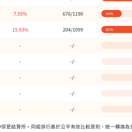
7.55%
676/1190
44%
15.93%
204/1099
82%
-
-/-
-
-/-
-
-/-
-
-/-
-
-/-
 台灣集中保管結算所。同組排行基於公平有效比較原則，統一轉換