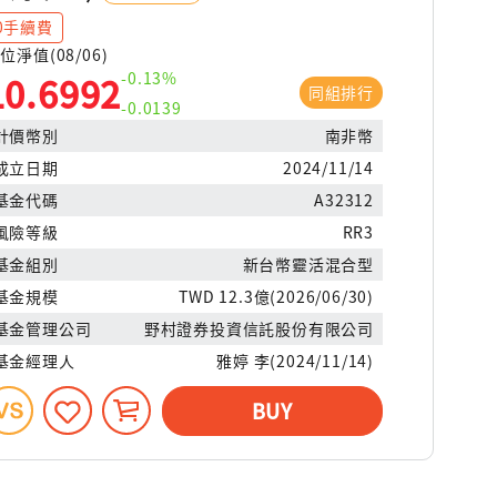
0手續費
位淨值(08/06)
-0.13%
10.6992
同組排行
-0.0139
計價幣別
南非幣
成立日期
2024/11/14
基金代碼
A32312
風險等級
RR3
基金組別
新台幣靈活混合型
基金規模
TWD 12.3億(2026/06/30)
基金管理公司
野村證券投資信託股份有限公司
基金經理人
雅婷 李(2024/11/14)
BUY