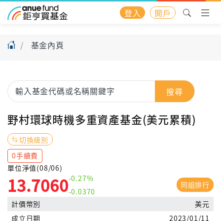
登入
開戶
基金內頁
搜尋
野村環球時機多重資產基金(美元累積)
切換級別
0手續費
單位淨值(08/06)
-0.27%
13.7060
同組排行
-0.0370
計價幣別
美元
成立日期
2023/01/11