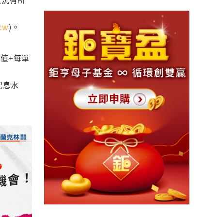
tw
)。
值+每單
配息水