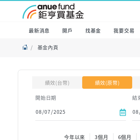
最新消息
開戶
找基金
我要交易
基金內頁
績效(台幣)
績效(原幣)
開始日期
結
今年以來
3個月
6個月