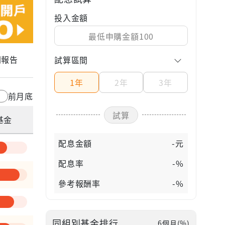
投入金額
關報告
試算區間
1年
2年
3年
前月底
試算
基金
配息金額
-元
配息率
-%
參考報酬率
-%
同組別基金排行
6個月(%)