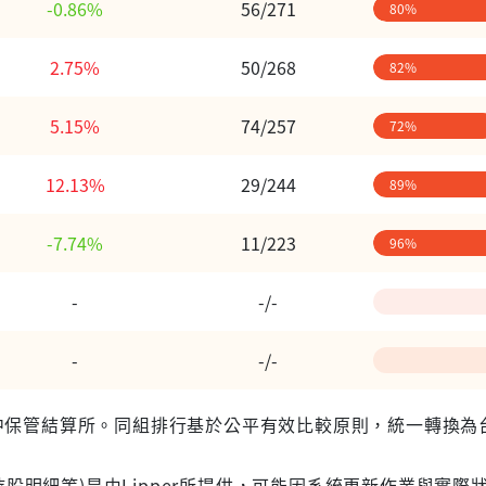
-0.86%
56/271
80%
2.75%
50/268
82%
5.15%
74/257
72%
12.13%
29/244
89%
-7.74%
11/223
96%
-
-/-
-
-/-
 台灣集中保管結算所。同組排行基於公平有效比較原則，統一轉換
股明細等)是由Lipper所提供，可能因系統更新作業與實際