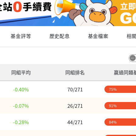
基金評等
歷史配息
基金檔案
相
同組平均
同組排名
贏過同類
-0.40%
70/271
75%
-0.07%
26/271
91%
-0.28%
44/271
84%