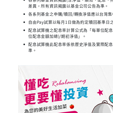
差異，所有資訊揭露以基金公司公告為準。
各系列基金之申購/贖回/轉換淨值應以台灣
自由Pay試算以每月1日做為約定贖回基準日
配息試算機之配息率計算公式為「每單位配息金
位配息金額加總)/期初淨值」。
配息試算機此配息率係依歷史淨值及實際配
準。