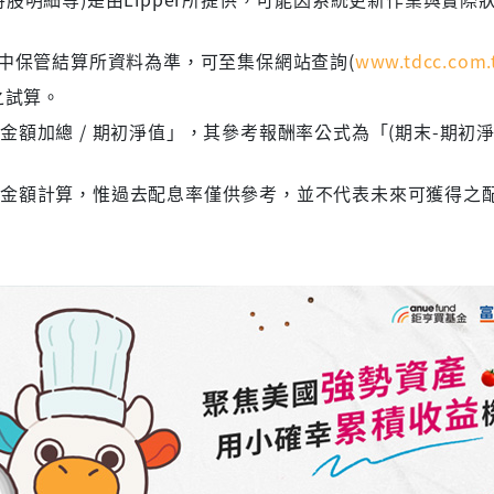
集中保管結算所資料為準，可至集保網站查詢(
www.tdcc.com.
之試算。
額加總 / 期初淨值」，其參考報酬率公式為「(期末-期初淨
息金額計算，惟過去配息率僅供參考，並不代表未來可獲得之