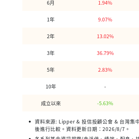
6月
1.94%
1年
9.07%
2年
13.02%
3年
36.79%
5年
2.83%
10年
-
成立以來
-5.63%
資料來源: Lipper & 投信投顧公會 &
後進行比較。資料更新日期：2026/8/7。
各系列基金資訊揭露(含淨值、績效、配息、持