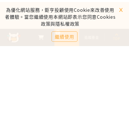
ｘ
為優化網站服務，鉅亨投顧使用Cookie來改善使用
者體驗。當您繼續使用本網站即表示您同意Cookies
政策與隱私權政策
0
繼續使用
基金比較
追蹤基金
TOP
鉅亨證券投資顧問股份有限公司
113金管投顧新字第003號
台北市信義區松仁路89號18樓B室
服務時間：09:00-17:00
客服信箱：cs@anuefund.com.tw
服務專線：(02)2720-8126