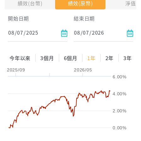
績效(台幣)
績效(原幣)
淨值
試算區間
開始日期
結束日期
1年
2年
3年
試算
今年以來
3個月
6個月
1年
2年
3年
配息金額
-元
2025/09
2026/05
6.00%
配息率
-%
參考報酬率
-%
4.00%
2.00%
0.00%