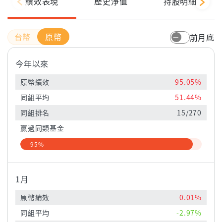
績效表現
歷史淨值
持股明細
原幣
前月底
今年以來
原幣績效
95.05%
同組平均
51.44%
同組排名
15/270
贏過同類基金
95%
1月
原幣績效
0.01%
同組平均
-2.97%