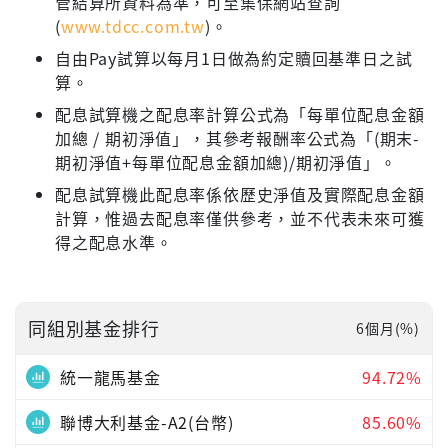
管結算所資料為準，可至集保網站查詢
(
www.tdcc.com.tw
)。
自由Pay試算以每月1日做為約定贖回基準日之試
算。
配息試算機之配息率計算公式為「每單位配息金額
加總 / 期初淨值」，其參考報酬率公式為「(期末-
期初淨值+每單位配息金額加總)/期初淨值」。
配息試算機此配息率係依歷史淨值及實際配息金額
計算，惟過去配息率僅供參考，並不代表未來可獲
得之配息水準。
同組別基金排行
6個月(%)
統一龍馬基金
94.72%
聯博大利基金-A2(台幣)
85.60%