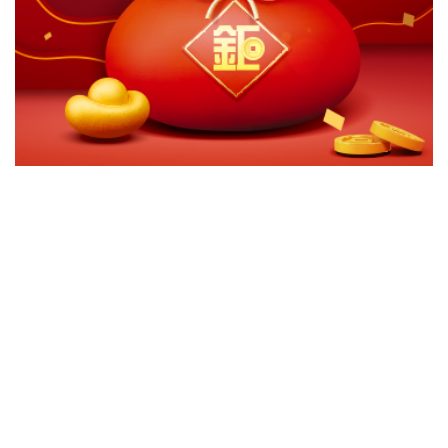
切換級別
ｘ
關閉
確認