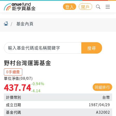
登入
開戶
基金內頁
搜尋
野村台灣運籌基金
0手續費
單位淨值(08/07)
-0.94%
437.74
同組排行
-4.14
計價幣別
台幣
成立日期
1987/04/29
基金代碼
A32002