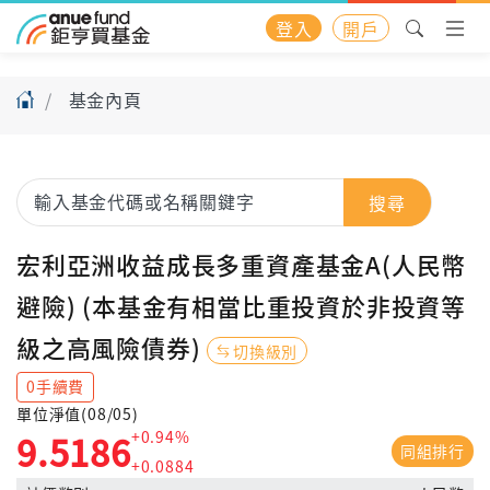
登入
開戶
基金內頁
搜尋
宏利亞洲收益成長多重資產基金A(人民幣
避險) (本基金有相當比重投資於非投資等
級之高風險債券)
切換級別
0手續費
單位淨值(08/05)
+0.94%
9.5186
同組排行
+0.0884