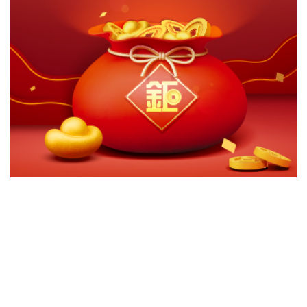
切換級別
ｘ
宏利亞洲收益成長多重資產基金A(台幣)