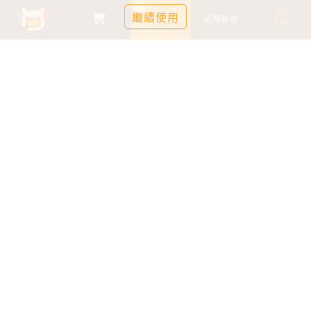
0
繼續使用
基金比較
追蹤基金
TOP
鉅亨證券投資顧問股份有限公司
113金管投顧新字第003號
台北市信義區松仁路89號18樓B室
服務時間：09:00-17:00
客服信箱：cs@anuefund.com.tw
服務專線：(02)2720-8126
鉅亨投顧獨立經營管理
版權為鉅亨投顧所有