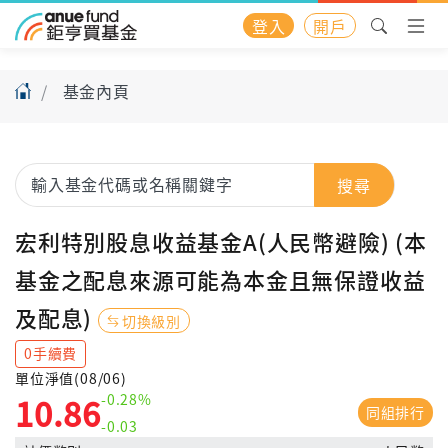
登入
開戶
基金內頁
搜尋
宏利特別股息收益基金A(人民幣避險) (本
基金之配息來源可能為本金且無保證收益
及配息)
切換級別
0手續費
單位淨值(08/06)
-0.28%
10.86
同組排行
-0.03