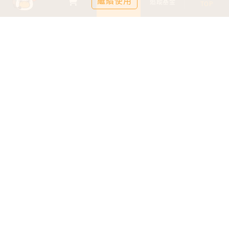
繼續使用
基金比較
追蹤基金
TOP
鉅亨證券投資顧問股份有限公司
113金管投顧新字第003號
台北市信義區松仁路89號18樓B室
服務時間：09:00-17:00
客服信箱：cs@anuefund.com.tw
服務專線：(02)2720-8126
鉅亨投顧獨立經營管理
版權為鉅亨投顧所有
依金融消費者保護法最新相關規定，為提供投資人