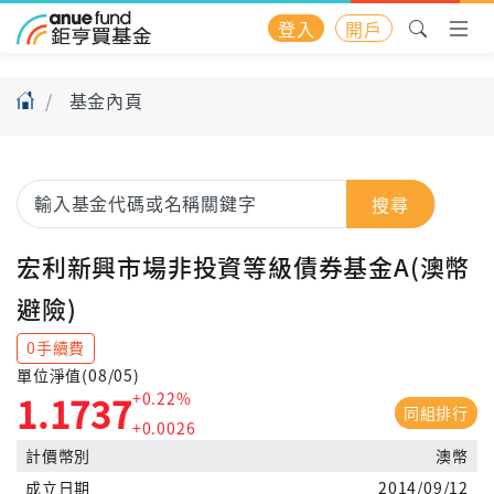
登入
開戶
基金內頁
搜尋
宏利新興市場非投資等級債券基金A(澳幣
避險)
0手續費
單位淨值(08/05)
+0.22%
1.1737
同組排行
+0.0026
計價幣別
澳幣
成立日期
2014/09/12