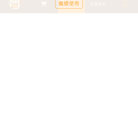
繼續使用
基金比較
追蹤基金
TOP
鉅亨證券投資顧問股份有限公司
113金管投顧新字第003號
台北市信義區松仁路89號18樓B室
服務時間：09:00-17:00
客服信箱：cs@anuefund.com.tw
服務專線：(02)2720-8126
鉅亨投顧獨立經營管理
版權為鉅亨投顧所有