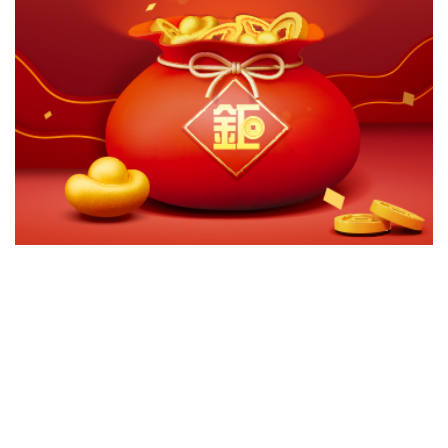
切換級別
ｘ
關閉
確認