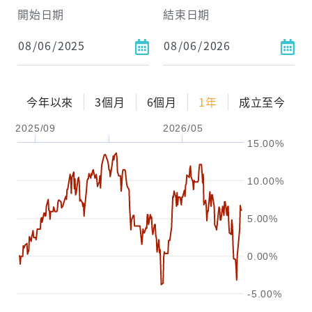
開始日期
結束日期
每月Pay出方式
依金額
依比例
今年以來
3個月
6個月
1年
成立至今
2025/09
2026/05
0%
年化自由Pay率
15%
15.00%
試算區間
10.00%
1年
2年
3年
5.00%
試算
0.00%
-5.00%