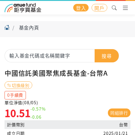
登入
開戶
基金內頁
搜尋
中國信託美國聚焦成長基金-台幣A
切換級別
0手續費
單位淨值(08/05)
-0.57%
10.51
同組排行
-0.06
計價幣別
台幣
成立日期
2025/01/21