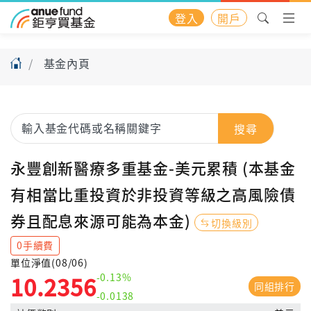
登入
開戶
基金內頁
搜尋
永豐創新醫療多重基金-美元累積 (本基金
有相當比重投資於非投資等級之高風險債
券且配息來源可能為本金)
切換級別
0手續費
單位淨值(08/06)
-0.13%
10.2356
同組排行
-0.0138