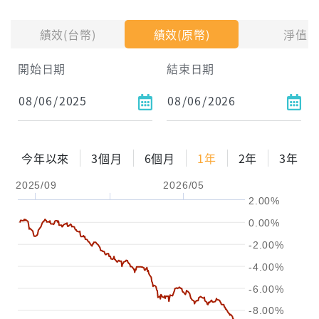
投入金額
績效(台幣)
績效(原幣)
淨值
試算區間
開始日期
結束日期
1年
2年
3年
試算
今年以來
3個月
6個月
1年
2年
3年
配息金額
-元
2025/09
2026/05
2.00%
配息率
-%
0.00%
參考報酬率
-%
-2.00%
-4.00%
-6.00%
-8.00%