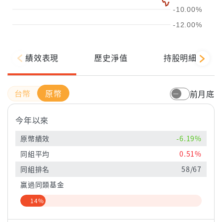
-10.00%
-12.00%
績效表現
歷史淨值
持股明細
原幣
前月底
今年以來
原幣績效
-6.19%
同組平均
0.51%
同組排名
58/67
贏過同類基金
14%