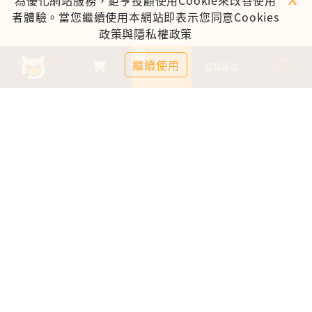
為優化網站服務，鉅亨投顧使用Cookie來改善使用
者體驗。當您繼續使用本網站即表示您同意Cookies
政策與隱私權政策
0
繼續使用
基金比較
追蹤基金
TOP
鉅亨證券投資顧問股份有限公司
113金管投顧新字第003號
台北市信義區松仁路89號18樓B室
服務時間：09:00-17:00
客服信箱：cs@anuefund.com.tw
服務專線：(02)2720-8126
鉅亨投顧獨立經營管理