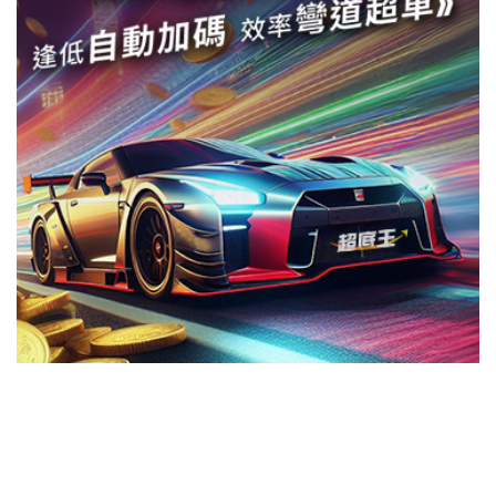
切換級別
ｘ