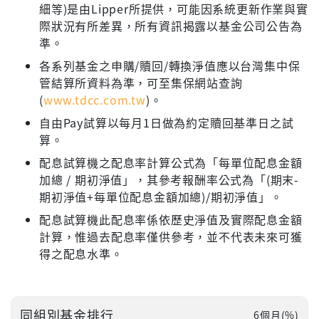
細等)是由Lipper所提供，可能因系統更新作業與實
際狀況有所差異，所有資訊揭露以基金公司公告為
準。
各系列基金之申購/贖回/轉換淨值應以台灣集中保
管結算所資料為準，可至集保網站查詢
(
www.tdcc.com.tw
)。
自由Pay試算以每月1日做為約定贖回基準日之試
算。
配息試算機之配息率計算公式為「每單位配息金額
加總 / 期初淨值」，其參考報酬率公式為「(期末-
期初淨值+每單位配息金額加總)/期初淨值」。
配息試算機此配息率係依歷史淨值及實際配息金額
計算，惟過去配息率僅供參考，並不代表未來可獲
得之配息水準。
同組別基金排行
6個月(%)