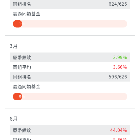
同組排名
624/626
贏過同類基金
1%
3月
原幣績效
-3.99%
同組平均
3.66%
同組排名
596/626
贏過同類基金
5%
6月
原幣績效
44.04%
同組平均
8.86%