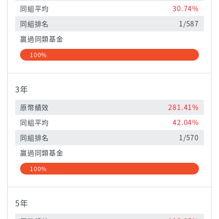
同組平均
30.74%
同組排名
1/587
贏過同類基金
100%
3年
原幣績效
281.41%
同組平均
42.04%
同組排名
1/570
贏過同類基金
100%
5年