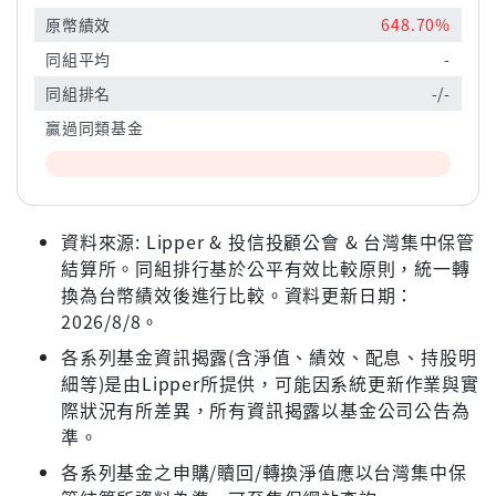
原幣績效
648.70%
同組平均
-
同組排名
-/-
贏過同類基金
資料來源: Lipper & 投信投顧公會 & 台灣集中保管
結算所。同組排行基於公平有效比較原則，統一轉
換為台幣績效後進行比較。資料更新日期：
2026/8/8。
各系列基金資訊揭露(含淨值、績效、配息、持股明
細等)是由Lipper所提供，可能因系統更新作業與實
際狀況有所差異，所有資訊揭露以基金公司公告為
準。
各系列基金之申購/贖回/轉換淨值應以台灣集中保