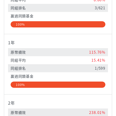
同組排名
3/621
贏過同類基金
100%
1年
原幣績效
115.76%
同組平均
15.41%
同組排名
1/599
贏過同類基金
100%
2年
原幣績效
238.01%