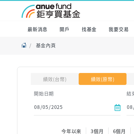
最新消息
開戶
找基金
我要交易
基金內頁
績效(台幣)
績效(原幣)
開始日期
結
今年以來
3個月
6個月