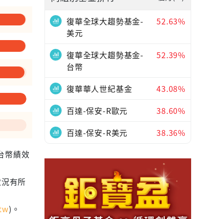
復華全球大趨勢基金-
52.63%
美元
復華全球大趨勢基金-
52.39%
台幣
復華華人世紀基金
43.08%
百達-保安-R歐元
38.60%
百達-保安-R美元
38.36%
為台幣績效
狀況有所
tw
)。