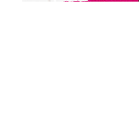
切換級別
復華全球大趨勢基金-美元
關閉
確認