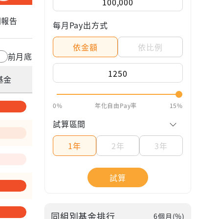
關報告
每月Pay出方式
依金額
依比例
前月底
基金
0%
年化自由Pay率
15%
試算區間
1年
2年
3年
試算
—
同組別基金排行
6個月(%)