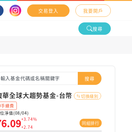
交易登入
我要開戶
搜尋
搜尋
復華全球大趨勢基金-台幣
切換級別
0手續費
位淨值(08/04)
+3.74%
76.09
同組排行
+2.74