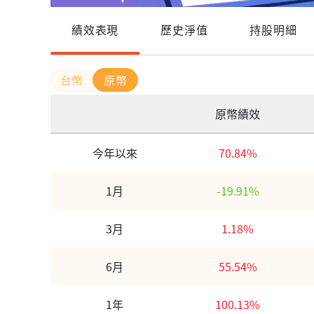
績效表現
歷史淨值
持股明細
原幣
原幣績效
今年以來
70.84%
1月
-19.91%
3月
1.18%
6月
55.54%
1年
100.13%