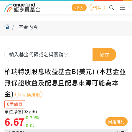
登入
開戶
基金內頁
搜尋
柏瑞特別股息收益基金B(美元) (本基金並
無保證收益及配息且配息來源可能為本
金)
切換級別
0手續費
單位淨值(08/06)
-0.30%
6.67
同組排行
-0.02