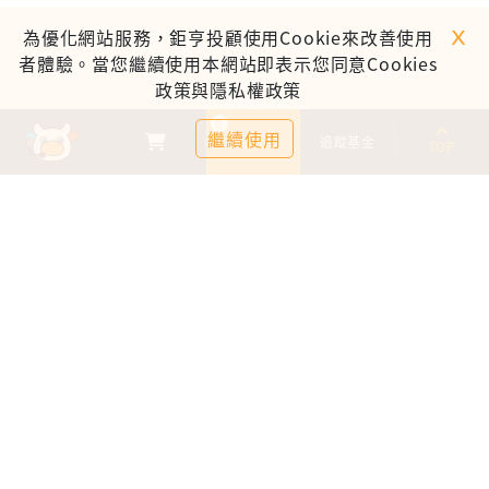
ｘ
為優化網站服務，鉅亨投顧使用Cookie來改善使用
者體驗。當您繼續使用本網站即表示您同意Cookies
政策與隱私權政策
0
繼續使用
基金比較
追蹤基金
TOP
鉅亨證券投資顧問股份有限公司
113金管投顧新字第003號
台北市信義區松仁路89號18樓B室
服務時間：09:00-17:00
客服信箱：cs@anuefund.com.tw
服務專線：(02)2720-8126