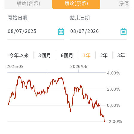
績效(台幣)
績效(原幣)
淨值
試算區間
開始日期
結束日期
1年
2年
3年
試算
今年以來
3個月
6個月
1年
2年
3年
配息金額
-元
2025/09
2026/05
4.00%
配息率
-%
參考報酬率
-%
2.00%
0.00%
-2.00%