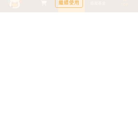
繼續使用
基金比較
追蹤基金
TOP
鉅亨證券投資顧問股份有限公司
113金管投顧新字第003號
台北市信義區松仁路89號18樓B室
服務時間：09:00-17:00
客服信箱：cs@anuefund.com.tw
服務專線：(02)2720-8126
鉅亨投顧獨立經營管理
版權為鉅亨投顧所有
依金融消費者保護法最新相關規定，為提供投資人