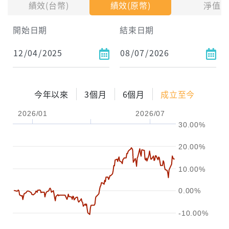
績效(台幣)
績效(原幣)
淨值
試算區間
開始日期
結束日期
1年
2年
3年
試算
今年以來
3個月
6個月
成立至今
配息金額
-元
2026/01
2026/07
30.00%
配息率
-%
20.00%
參考報酬率
-%
10.00%
0.00%
-10.00%