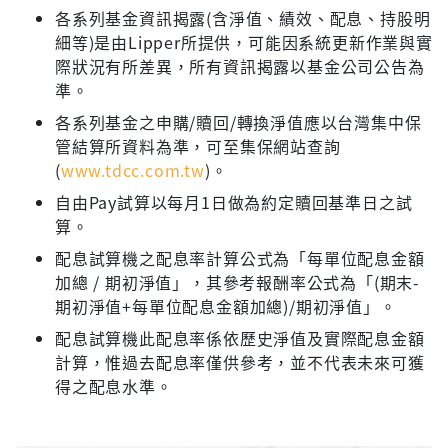
各系列基金資訊揭露(含淨值、績效、配息、持股明
細等)是由Lipper所提供，可能因系統更新作業與實
際狀況有所差異，所有資訊揭露以基金公司公告為
準。
各系列基金之申購/贖回/轉換淨值應以台灣集中保
管結算所資料為準，可至集保網站查詢
(
www.tdcc.com.tw
)。
自由Pay試算以每月1日做為約定贖回基準日之試
算。
配息試算機之配息率計算公式為「每單位配息金額
加總 / 期初淨值」，其參考報酬率公式為「(期末-
期初淨值+每單位配息金額加總)/期初淨值」。
配息試算機此配息率係依歷史淨值及實際配息金額
計算，惟過去配息率僅供參考，並不代表未來可獲
得之配息水準。