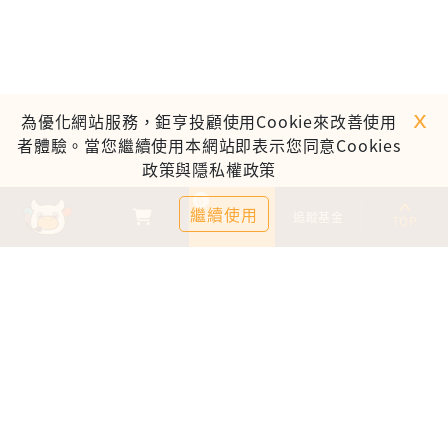
ｘ
為優化網站服務，鉅亨投顧使用Cookie來改善使用
者體驗。當您繼續使用本網站即表示您同意Cookies
政策與隱私權政策
0
繼續使用
基金比較
追蹤基金
TOP
鉅亨證券投資顧問股份有限公司
113金管投顧新字第003號
台北市信義區松仁路89號18樓B室
服務時間：09:00-17:00