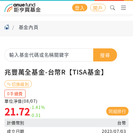
登入
開戶
基金內頁
搜尋
兆豐萬全基金-台幣R【TISA基金】
切換級別
0手續費
單位淨值(08/07)
-1.41%
21.72
同組排行
-0.31
計價幣別
台幣
成立日期
2023/07/03