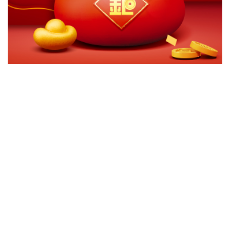
切換級別
ｘ
兆豐萬全基金
關閉
確認