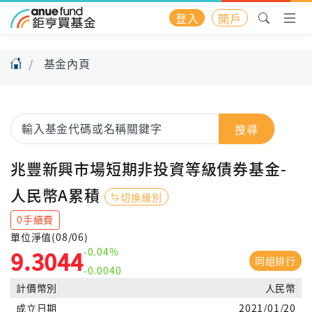
登入
開戶
基金內頁
搜尋
兆豐新興市場短期非投資等級債券基金-
人民幣A累積
切換級別
0手續費
單位淨值(08/06)
-0.04%
9.3044
同組排行
-0.0040
計價幣別
人民幣
成立日期
2021/01/20