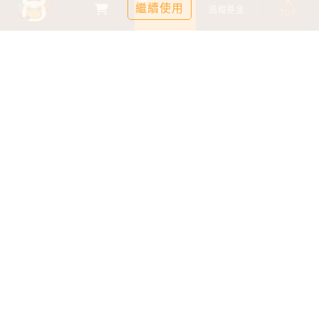
繼續使用
基金比較
追蹤基金
TOP
鉅亨證券投資顧問股份有限公司
113金管投顧新字第003號
台北市信義區松仁路89號18樓B室
服務時間：09:00-17:00
客服信箱：cs@anuefund.com.tw
服務專線：(02)2720-8126
鉅亨投顧獨立經營管理
版權為鉅亨投顧所有