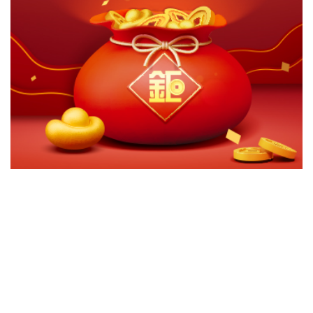
切換級別
ｘ
關閉
確認