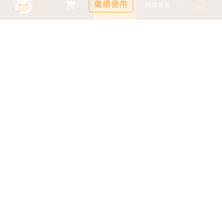
繼續使用
基金比較
追蹤基金
TOP
鉅亨證券投資顧問股份有限公司
113金管投顧新字第003號
台北市信義區松仁路89號18樓B室
服務時間：09:00-17:00
客服信箱：cs@anuefund.com.tw
服務專線：(02)2720-8126
鉅亨投顧獨立經營管理
版權為鉅亨投顧所有
依金融消費者保護法最新相關規定，為提供投資人