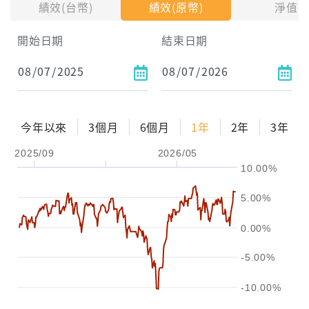
績效(台幣)
績效(原幣)
淨值
試算區間
開始日期
結束日期
1年
2年
3年
試算
今年以來
3個月
6個月
1年
2年
3年
配息金額
-元
2025/09
2026/05
10.00%
配息率
-%
5.00%
參考報酬率
-%
0.00%
-5.00%
-10.00%