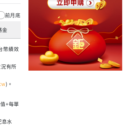
前月底
基金
為台幣績效
狀況有所
tw
)。
—
值+每單
配息水