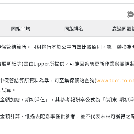
同組平均
同組排名
贏過同類
 台灣集中保管結算所。同組排行基於公平有效比較原則，統一轉換
股明細等)是由Lipper所提供，可能因系統更新作業與實際
集中保管結算所資料為準，可至集保網站查詢(
www.tdcc.com.
之試算。
額加總 / 期初淨值」，其參考報酬率公式為「(期末-期初淨
息金額計算，惟過去配息率僅供參考，並不代表未來可獲得之