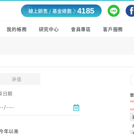
4185
線上銷售 / 基金總數
我的帳務
研究中心
會員專區
客戶服務
淨值
束日期
單
+
+
今年以來