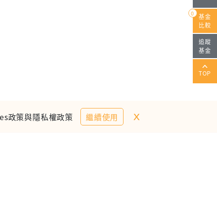
0
基金
比較
追蹤
基金
TOP
ｘ
es政策與隱私權政策
繼續使用
：cs@anuefund.com.tw
：(02)2720-8126
顧獨立經營管理
鉅亨投顧所有