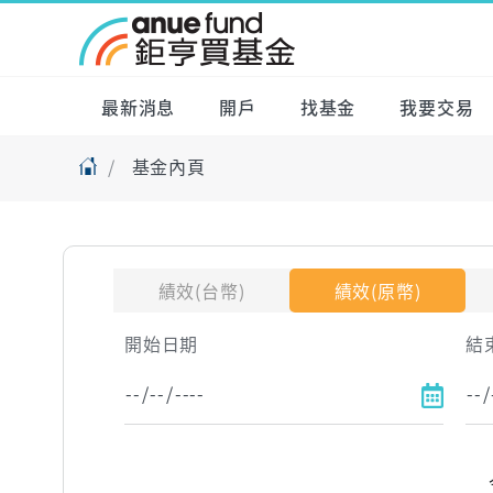
最新消息
開戶
找基金
我要交易
基金內頁
績效(台幣)
績效(原幣)
開始日期
結