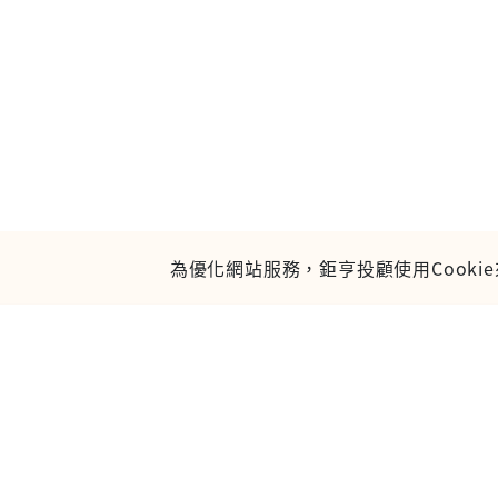
為優化網站服務，鉅亨投顧使用Cooki
鉅亨證券投資
113金管投顧新
台北市信義區松
服務時間：09:00