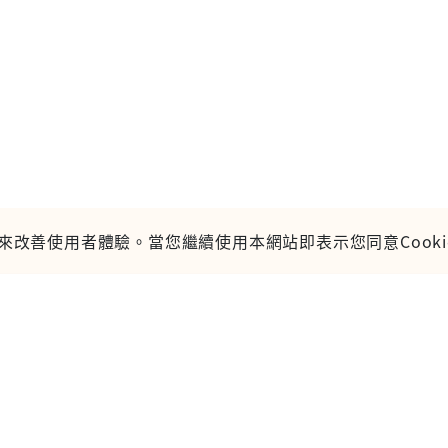
e來改善使用者體驗。當您繼續使用本網站即表示您同意Cooki
顧問股份有限公司
客服信箱
字第003號
服務專線
仁路89號18樓B室
鉅亨投
-17:00
版權為