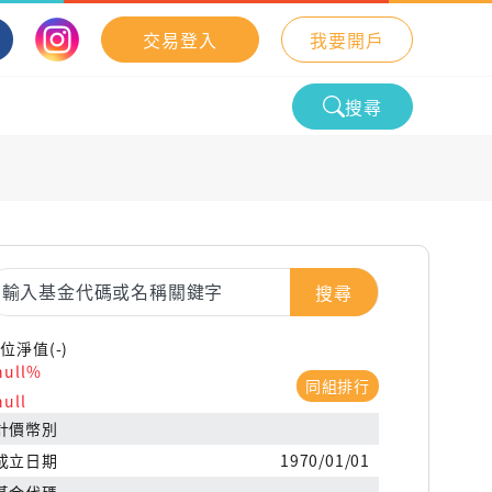
交易登入
我要開戶
搜尋
搜尋
位淨值(-)
null%
同組排行
null
計價幣別
成立日期
1970/01/01
基金代碼